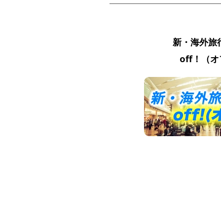
新・海外旅
off！（