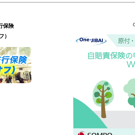
行保険
オフ）