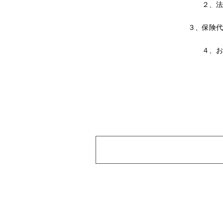
２、法
３、保険代
４、お